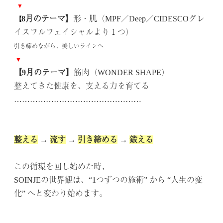
▼
8月のテーマ】
形・肌（MPF／Deep／CIDESCOグレ
.
【
イスフルフェイシャルより１つ）
引き締めながら、美しいラインへ
▼
【9月のテーマ】
筋肉（WONDER SHAPE）
整えてきた健康を、支える力を育てる
…………………………………………
.
.
整える
→
流す
→
引き締める
→
鍛える
.
この循環を回し始めた時、
SOINJEの世界観は、“1つずつの施術” から “人生の変
化” へと変わり始めます。
.
.