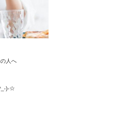
あの人へ
-)-☆
す