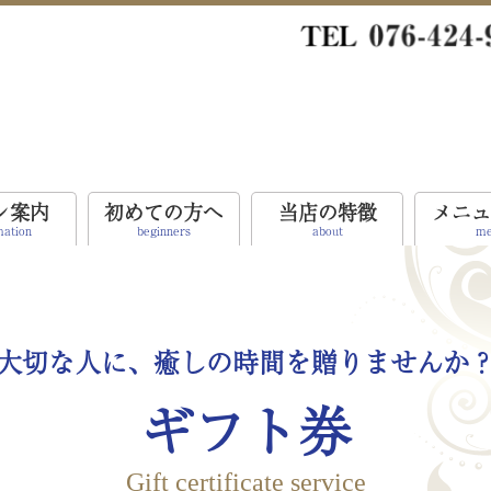
ン案内
初めての方へ
当店の特徴
メニュ
mation
beginners
about
me
脳エステ
brain esthetic
エンダモロジー
endermologie
ワンダーシェイプ
大切な人に、癒しの時間を贈りませんか
WONDER SHAPE
ギフト券
Gift certificate service