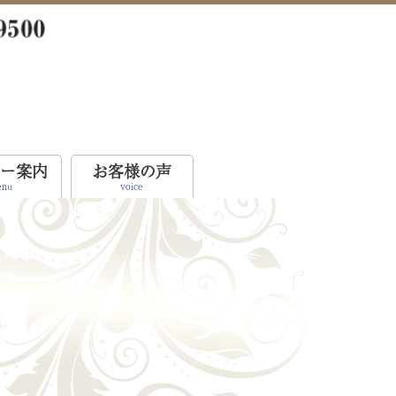
ー案内
お客様の声
nu
voice
？